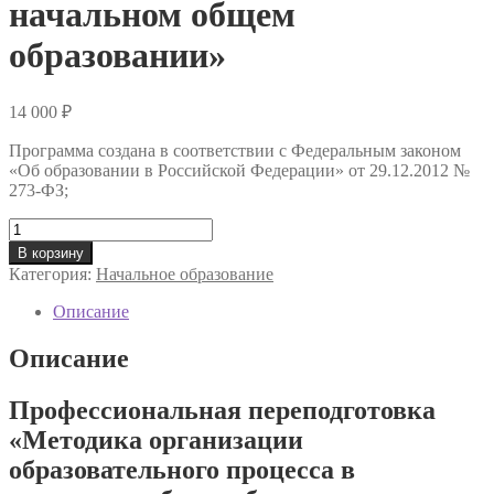
начальном общем
образовании»
14 000
₽
Программа создана в соответствии с Федеральным законом
«Об образовании в Российской Федерации» от 29.12.2012 №
273-ФЗ;
Количество
товара
В корзину
Профессиональная
Категория:
Начальное образование
переподготовка
«Методика
Описание
организации
образовательного
Описание
процесса
в
Профессиональная переподготовка
начальном
общем
«Методика организации
образовании»
образовательного процесса в