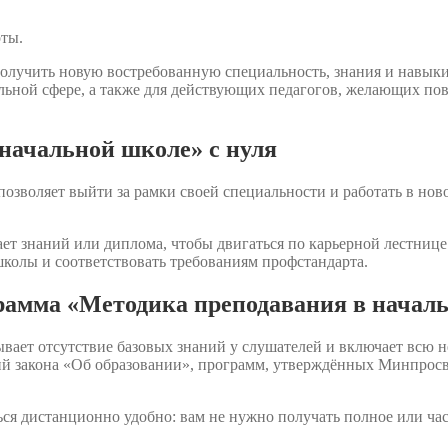
оты.
лучить новую востребованную специальность, знания и навыки,
ательной сфере, а также для действующих педагогов, желающих
начальной школе» с нуля
озволяет выйти за рамки своей специальности и работать в ново
т знаний или диплома, чтобы двигаться по карьерной лестнице. 
школы и соответствовать требованиям профстандарта.
грамма «Методика преподавания в начал
вает отсутствие базовых знаний у слушателей и включает всю 
ий закона «Об образовании», программ, утверждённых Минпросв
ся дистанционно удобно: вам не нужно получать полное или ча