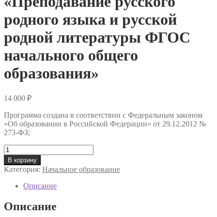
«Преподавание русского
родного языка и русской
родной литературы ФГОС
начального общего
образования»
14 000
₽
Программа создана в соответствии с Федеральным законом
«Об образовании в Российской Федерации» от 29.12.2012 №
273-ФЗ;
Количество
товара
В корзину
Профессиональная
Категория:
Начальное образование
переподготовка
«Преподавание
Описание
русского
родного
Описание
языка