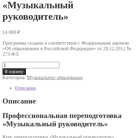
«Музыкальный
руководитель»
14 000
₽
Программа создана в соответствии с Федеральным законом
«Об образовании в Российской Федерации» от 29.12.2012 №
273-ФЗ;
Количество
товара
В корзину
Профессиональная
Категория:
Музыкальное образование
переподготовка
«Музыкальный
Описание
руководитель»
Описание
Профессиональная переподготовка
«Музыкальный руководитель»
Курс переподготовки «Музыкальный руководитель»