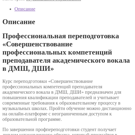
переподготовка
«Совершенствование
Описание
профессиональных
компетенций
Описание
преподавателя
академического
Профессиональная переподготовка
вокала
в
«Совершенствование
ДМШ,
профессиональных компетенций
ДШИ»
преподавателя академического вокала
в ДМШ, ДШИ»
Курс переподготовки «Совершенствование
профессиональных компетенций преподавателя
академического вокала в ДМШ, ДШИ» предназначен для
повышения квалификации преподавателей и учитывает
современные требования к образовательному процессу в
музыкальных школах. Пройти обучение можно дистанционно
на онлайн-платформе с неограниченным доступом к
образовательной программе.
По завершении профпереподготовки студент получает
диплом установленного образца, который признаётся в