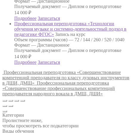
Формат —
Дистанционное
Получаемый документ —
Диплом о переподготовке
14 000
₽
Подробнее
Записаться
Профессиональная переподготовка «Технологии
обучения музыке и системно-деятельностный подход в
педагогике ФГОС»
Запись на курс
Объем программы (часов) —
72 / 144 / 260 / 520 / 1040
Формат —
Дистанционное
Получаемый документ —
Диплом о переподготовке
14 000
₽
Подробнее
Записаться
Профессиональная переподготовка «Совершенствование
компетенций преподавателя по классу духовых инструментов
в ДШИ, ДМШ»
Профессиональная переподготовка
«Совершенствование профессиональных компетенций
преподавателя народного вокала в ДМШ, ДШИ»
Категории
Пролистните ниже,
чтобы просмотреть все подкатегории
Виды обучения