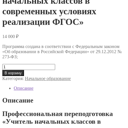
начальных классов в
современных условиях
реализации ФГОС»
14 000
₽
Программа создана в соответствии с Федеральным законом
«Об образовании в Российской Федерации» от 29.12.2012 №
273-ФЗ;
Количество
товара
В корзину
Профессиональная
Категория:
Начальное образование
переподготовка
«Учитель
Описание
начальных
классов
Описание
в
современных
Профессиональная переподготовка
условиях
реализации
«Учитель начальных классов в
ФГОС»