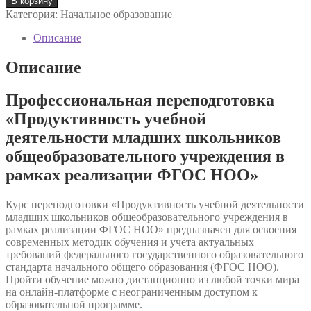
В корзину
Профессиональная
Категория:
Начальное образование
переподготовка
«Продуктивность
Описание
учебной
деятельности
Описание
младших
школьников
Профессиональная переподготовка
общеобразовательного
учреждения
«Продуктивность учебной
в
деятельности младших школьников
рамках
реализации
общеобразовательного учреждения в
ФГОС
рамках реализации ФГОС НОО»
НОО»
Курс переподготовки «Продуктивность учебной деятельности
младших школьников общеобразовательного учреждения в
рамках реализации ФГОС НОО» предназначен для освоения
современных методик обучения и учёта актуальных
требований федерального государственного образовательного
стандарта начального общего образования (ФГОС НОО).
Пройти обучение можно дистанционно из любой точки мира
на онлайн-платформе с неограниченным доступом к
образовательной программе.