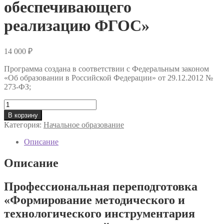
обеспечивающего
реализацию ФГОС»
14 000
₽
Программа создана в соответствии с Федеральным законом
«Об образовании в Российской Федерации» от 29.12.2012 №
273-ФЗ;
Количество
товара
В корзину
Профессиональная
Категория:
Начальное образование
переподготовка
«Формирование
Описание
методического
и
Описание
технологического
инструментария
Профессиональная переподготовка
учителя
начальной
«Формирование методического и
школы,
технологического инструментария
обеспечивающего
реализацию