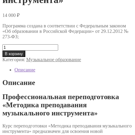
14 000
₽
Программа создана в соответствии с Федеральным законом
«Об образовании в Российской Федерации» от 29.12.2012 №
273-ФЗ;
Количество
товара
В корзину
Профессиональная
Категория:
Музыкальное образование
переподготовка
«Методика
Описание
преподавания
музыкального
Описание
инструмента»
Профессиональная переподготовка
«Методика преподавания
музыкального инструмента»
Курс переподготовки «Методика преподавания музыкального
инструмента» предназначен для освоения новой