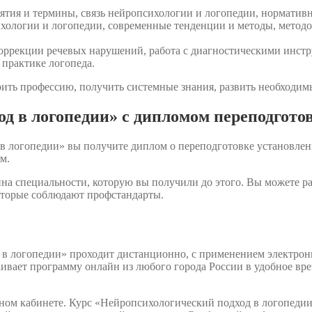
тия и термины, связь нейропсихологии и логопедии, нормативно
хологии и логопедии, современные тенденции и методы, методо
оррекции речевых нарушений, работа с диагностическими инст
 практике логопеда.
ить профессию, получить системные знания, развить необходимы
д в логопедии» с дипломом переподгото
в логопедии» вы получите диплом о переподготовке установлен
м.
на специальности, которую вы получили до этого. Вы можете р
которые соблюдают профстандарты.
в логопедии» проходит дистанционно, с применением электрон
аивает программу онлайн из любого города России в удобное вр
чном кабинете. Курс «Нейропсихологический подход в логопедии