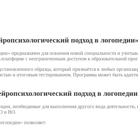
ропсихологический подход в логопедии
ии» предназначен для освоения новой специальности и учитыва
-платформе с неограниченным доступом к образовательной про
становленного образца, который признаётся в любых организац
астью и итоговым тестированием. Программа может быть адаптир
йропсихологический подход в логопедии
нции, необходимые для выполнения другого вида деятельности,
О и ВО.
огопедии» позволяет: