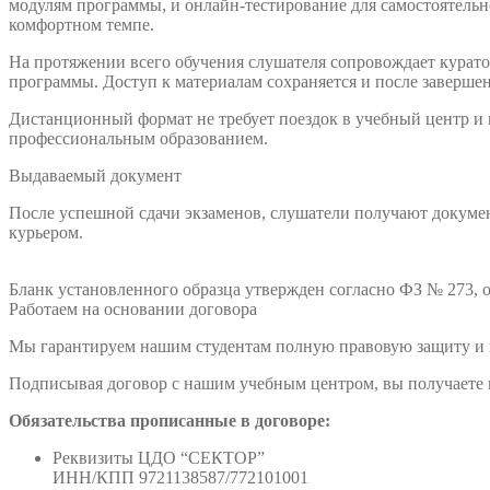
модулям программы, и онлайн-тестирование для самостоятельно
комфортном темпе.
На протяжении всего обучения слушателя сопровождает куратор
программы. Доступ к материалам сохраняется и после заверше
Дистанционный формат не требует поездок в учебный центр и
профессиональным образованием.
Выдаваемый документ
После успешной сдачи экзаменов, слушатели получают докумен
курьером.
Бланк установленного образца утвержден согласно ФЗ № 273, о
Работаем на основании договора
Мы гарантируем нашим студентам полную правовую защиту и п
Подписывая договор с нашим учебным центром, вы получаете н
Обязательства прописанные в договоре:
Реквизиты ЦДО “СЕКТОР”
ИНН/КПП 9721138587/772101001