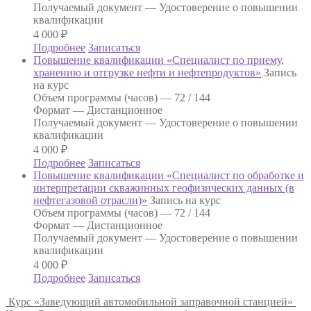
Получаемый документ —
Удостоверение о повышении
квалификации
4 000
₽
Подробнее
Записаться
Повышение квалификации «Специалист по приему,
хранению и отгрузке нефти и нефтепродуктов»
Запись
на курс
Объем программы (часов) —
72 / 144
Формат —
Дистанционное
Получаемый документ —
Удостоверение о повышении
квалификации
4 000
₽
Подробнее
Записаться
Повышение квалификации «Специалист по обработке и
интерпретации скважинных геофизических данных (в
нефтегазовой отрасли)»
Запись на курс
Объем программы (часов) —
72 / 144
Формат —
Дистанционное
Получаемый документ —
Удостоверение о повышении
квалификации
4 000
₽
Подробнее
Записаться
Курс «Заведующий автомобильной заправочной станцией»