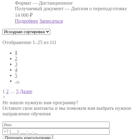
Формат —
Дистанционное
Получаемый документ —
Диплом о переподготовке
14 000
₽
Подробнее
Записаться
Отображение 1–25 из 111
1
2
3
4
5
→
Навигация
1
2
…
5
Далее
>
по
Не нашли нужную вам программу?
записям
Оставьте свои контакты и мы поможем вам выбрать нужное
направление обучения