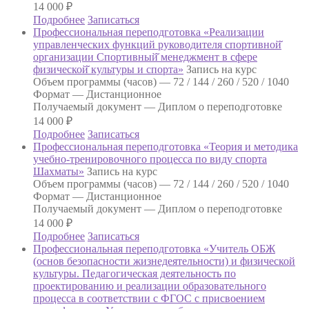
14 000
₽
Подробнее
Записаться
Профессиональная переподготовка «Реализации
управленческих функций руководителя спортивной̆
организации Спортивный̆ менеджмент в сфере
физической̆ культуры и спорта»
Запись на курс
Объем программы (часов) —
72 / 144 / 260 / 520 / 1040
Формат —
Дистанционное
Получаемый документ —
Диплом о переподготовке
14 000
₽
Подробнее
Записаться
Профессиональная переподготовка «Теория и методика
учебно-тренировочного процесса по виду спорта
Шахматы»
Запись на курс
Объем программы (часов) —
72 / 144 / 260 / 520 / 1040
Формат —
Дистанционное
Получаемый документ —
Диплом о переподготовке
14 000
₽
Подробнее
Записаться
Профессиональная переподготовка «Учитель ОБЖ
(основ безопасности жизнедеятельности) и физической
культуры. Педагогическая деятельность по
проектированию и реализации образовательного
процесса в соответствии с ФГОС с присвоением