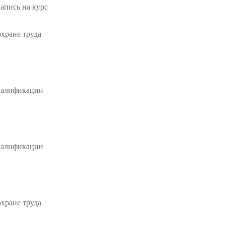
Запись на курс
хране труда
валификации
валификации
хране труда