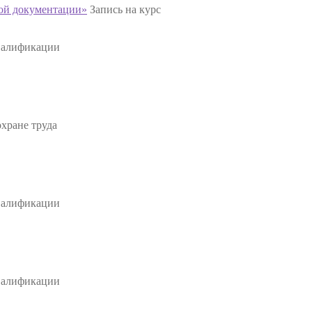
ной документации»
Запись на курс
валификации
хране труда
валификации
валификации