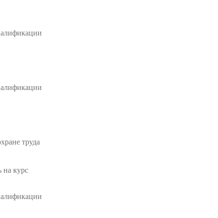
валификации
валификации
хране труда
 на курс
валификации