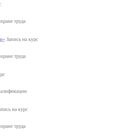
с
хране труда
ов»
Запись на курс
хране труда
урс
валификации
апись на курс
хране труда