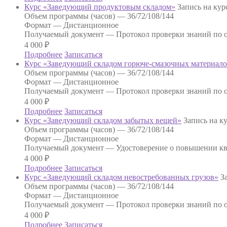
Курс «Заведующий продуктовым складом»
Запись на кур
Объем программы (часов) —
36/72/108/144
Формат —
Дистанционное
Получаемый документ —
Протокол проверки знаний по о
4 000
₽
Подробнее
Записаться
Курс «Заведующий складом горюче-смазочных материал
Объем программы (часов) —
36/72/108/144
Формат —
Дистанционное
Получаемый документ —
Протокол проверки знаний по о
4 000
₽
Подробнее
Записаться
Курс «Заведующий складом забытых вещей»
Запись на к
Объем программы (часов) —
36/72/108/144
Формат —
Дистанционное
Получаемый документ —
Удостоверение о повышении к
4 000
₽
Подробнее
Записаться
Курс «Заведующий складом невостребованных грузов»
З
Объем программы (часов) —
36/72/108/144
Формат —
Дистанционное
Получаемый документ —
Протокол проверки знаний по о
4 000
₽
Подробнее
Записаться